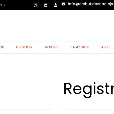
info@embutidosnoalejo
RES
OS
COCIDOS
FRESCOS
SALAZONES
AOVE
Regist