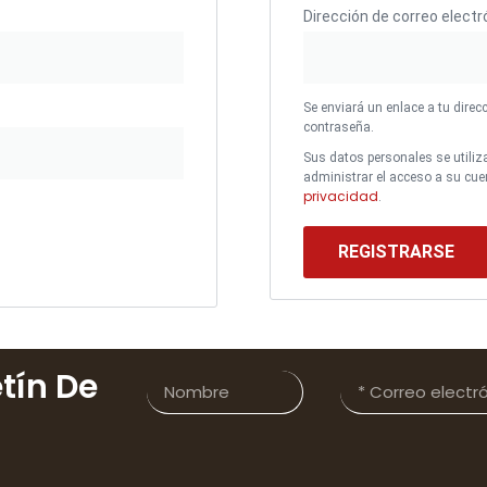
Dirección de correo elect
Se enviará un enlace a tu direc
contraseña.
Sus datos personales se utiliza
administrar el acceso a su cue
privacidad
.
REGISTRARSE
tín De