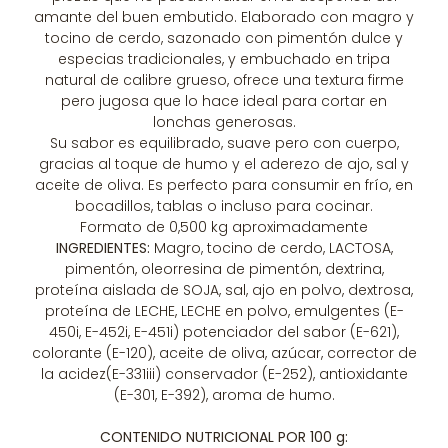
amante del buen embutido. Elaborado con magro y
tocino de cerdo, sazonado con pimentón dulce y
especias tradicionales, y embuchado en tripa
natural de calibre grueso, ofrece una textura firme
pero jugosa que lo hace ideal para cortar en
lonchas generosas.
Su sabor es equilibrado, suave pero con cuerpo,
gracias al toque de humo y el aderezo de ajo, sal y
aceite de oliva. Es perfecto para consumir en frío, en
bocadillos, tablas o incluso para cocinar.
Formato de 0,500 kg aproximadamente
INGREDIENTES:
Magro, tocino de cerdo, LACTOSA,
pimentón, oleorresina de pimentón, dextrina,
proteína aislada de SOJA, sal, ajo en polvo, dextrosa,
proteína de LECHE, LECHE en polvo, emulgentes (E-
450i, E-452i, E-451i) potenciador del sabor (E-621),
colorante (E-120), aceite de oliva, azúcar, corrector de
la acidez(E-331iii) conservador (E-252), antioxidante
(E-301, E-392), aroma de humo.
CONTENIDO NUTRICIONAL POR 100 g: