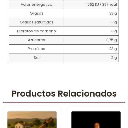
Valor energético
1662 KJ / 397 kcal
Grasas
33 g
Grasas saturadas
11 g
Hidratos de carbono
3 g
Azúcares
0,75 g
Proteínas
23 g
Sal
2 g
Productos Relacionados