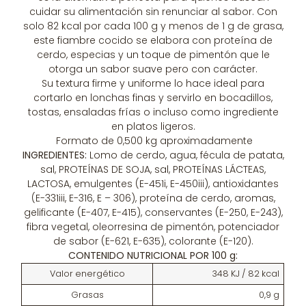
cuidar su alimentación sin renunciar al sabor. Con
solo 82 kcal por cada 100 g y menos de 1 g de grasa,
este fiambre cocido se elabora con proteína de
cerdo, especias y un toque de pimentón que le
otorga un sabor suave pero con carácter.
Su textura firme y uniforme lo hace ideal para
cortarlo en lonchas finas y servirlo en bocadillos,
tostas, ensaladas frías o incluso como ingrediente
en platos ligeros.
Formato de 0,500 kg aproximadamente
INGREDIENTES:
Lomo de cerdo, agua, fécula de patata,
sal, PROTEÍNAS DE SOJA, sal, PROTEÍNAS LÁCTEAS,
LACTOSA, emulgentes (E-451i, E-450iii), antioxidantes
(E-331iii, E-316, E – 306), proteína de cerdo, aromas,
gelificante (E-407, E-415), conservantes (E-250, E-243),
fibra vegetal, oleorresina de pimentón, potenciador
de sabor (E-621, E-635), colorante (E-120).
CONTENIDO NUTRICIONAL POR 100 g:
Valor energético
348 KJ / 82 kcal
Grasas
0,9 g