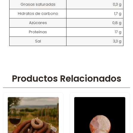
Grasas saturadas
0,3 g
Hidratos de carbono
1,7 g
Azúcares
0,8 g
Proteínas
17 g
Sal
3,3 g
Productos Relacionados