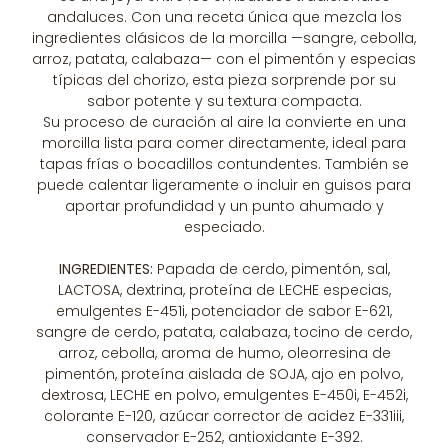
andaluces. Con una receta única que mezcla los
ingredientes clásicos de la morcilla —sangre, cebolla,
arroz, patata, calabaza— con el pimentón y especias
típicas del chorizo, esta pieza sorprende por su
sabor potente y su textura compacta.
Su proceso de curación al aire la convierte en una
morcilla lista para comer directamente, ideal para
tapas frías o bocadillos contundentes. También se
puede calentar ligeramente o incluir en guisos para
aportar profundidad y un punto ahumado y
especiado.
INGREDIENTES:
Papada de cerdo, pimentón, sal,
LACTOSA, dextrina, proteína de LECHE especias,
emulgentes E-451i, potenciador de sabor E-621,
sangre de cerdo, patata, calabaza, tocino de cerdo,
arroz, cebolla, aroma de humo, oleorresina de
pimentón, proteína aislada de SOJA, ajo en polvo,
dextrosa, LECHE en polvo, emulgentes E-450i, E-452i,
colorante E-120, azúcar corrector de acidez E-331iii,
conservador E-252, antioxidante E-392.