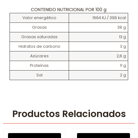
CONTENIDO NUTRICIONAL POR 100 g:
Valor energético
1664 KJ / 398 kcal
Grasas
38 g
Grasas saturadas
13 g
Hidratos de carbono
3 g
Azúcares
2,8 g
Proteínas
11 g
Sal
2 g
Productos Relacionados