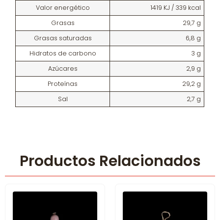
Valor energético
1419 KJ / 339 kcal
Grasas
29,7 g
Grasas saturadas
6,8 g
Hidratos de carbono
3 g
Azúcares
2,9 g
Proteínas
29,2 g
Sal
2,7 g
Productos Relacionados