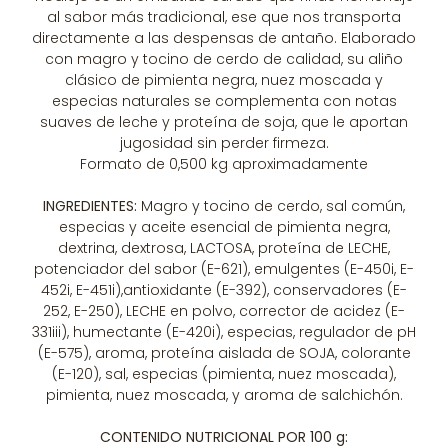
al sabor más tradicional, ese que nos transporta
directamente a las despensas de antaño. Elaborado
con magro y tocino de cerdo de calidad, su aliño
clásico de pimienta negra, nuez moscada y
especias naturales se complementa con notas
suaves de leche y proteína de soja, que le aportan
jugosidad sin perder firmeza.
Formato de 0,500 kg aproximadamente
INGREDIENTES:
Magro y tocino de cerdo, sal común,
especias y aceite esencial de pimienta negra,
dextrina, dextrosa, LACTOSA, proteína de LECHE,
potenciador del sabor (E-621), emulgentes (E-450i, E-
452i, E-451i),antioxidante (E-392), conservadores (E-
252, E-250), LECHE en polvo, corrector de acidez (E-
331iii), humectante (E-420i), especias, regulador de pH
(E-575), aroma, proteína aislada de SOJA, colorante
(E-120), sal, especias (pimienta, nuez moscada),
pimienta, nuez moscada, y aroma de salchichón.
CONTENIDO NUTRICIONAL POR 100 g: