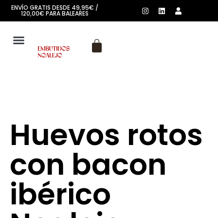
ENVÍO GRATIS DESDE 49,95€ /
120,00€ PARA BALEARES
SOBRE NOSOTROS
Huevos rotos
con bacon
ibérico