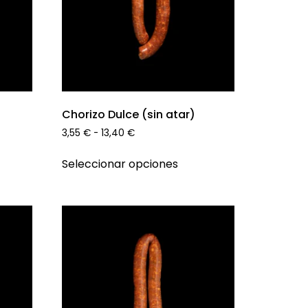
Chorizo Dulce (sin atar)
3,55
€
-
13,40
€
Seleccionar opciones