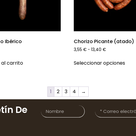
o Ibérico
Chorizo Picante (atado)
3,55
€
-
13,40
€
 al carrito
Seleccionar opciones
1
2
3
4
→
tín De