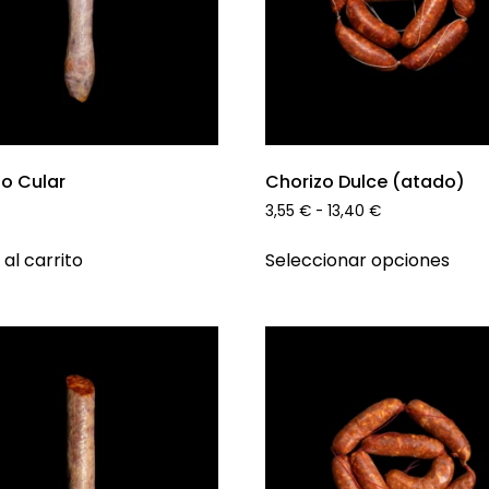
o Cular
Chorizo Dulce (atado)
3,55
€
-
13,40
€
 al carrito
Seleccionar opciones