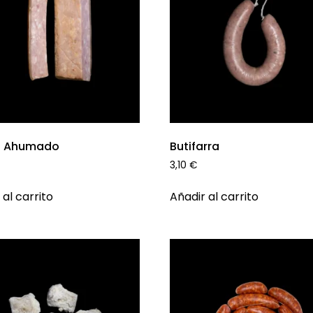
n Ahumado
Butifarra
3,10
€
 al carrito
Añadir al carrito