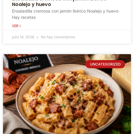
Noalejo y huevo
Ensaladilla cremosa con jamón ibérico Noalejo y huevo
Hay recetas
VER »
julio 14, 2026
No hay comentarios
UNCATEGORIZED