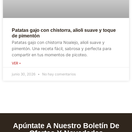
Patatas gajo con chistorra, alioli suave y toque
de pimentón
Patatas gajo con chistorra Noalejo, alioli suave y
pimentón. Una receta fácil, sabrosa y perfecta para
compartir en tus momentos de picoteo.
VER »
junio 30, 2026
No hay comentarios
Apúntate A Nuestro Boletín De