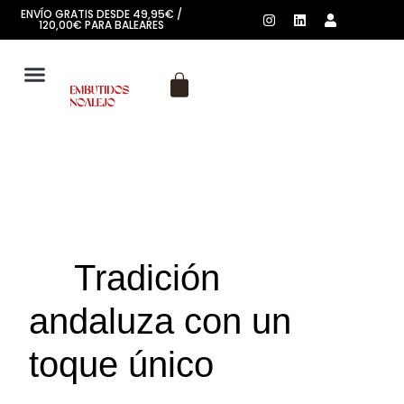
ENVÍO GRATIS DESDE 49,95€ /
120,00€ PARA BALEARES
SOBRE NOSOTROS
🌞
Tradición
andaluza con un
toque único