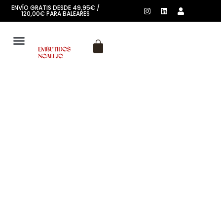
ENVÍO GRATIS DESDE 49,95€ /
120,00€ PARA BALEARES
SOBRE NOSOTROS
Callos a la Madrileña:
Tradición y Sabor en
Cada Bocado