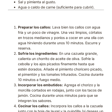
Sal y pimienta al gusto.
Agua o caldo de carne (suficiente para cubrir).
Preparación paso a paso:
Preparar los callos:
Lava bien los callos con agua
fría y un poco de vinagre. Una vez limpios, córtalos
en trozos medianos y ponlos a cocer en una olla con
agua hirviendo durante unos 10 minutos. Escurre y
reserva.
Sofríe los ingredientes:
En una cazuela grande,
calienta un chorrito de aceite de oliva. Sofríe la
cebolla y los ajos picados finamente hasta que
estén dorados. Añade el pimiento choricero picado,
el pimentón y los tomates triturados. Cocina durante
10 minutos a fuego medio.
Incorporar los embutidos:
Agrega el chorizo y la
morcilla cortados en rodajas, junto con los tacos de
jamón. Cocina durante unos minutos para que se
integren los sabores.
Cocinar los callos:
Incorpora los callos a la cazuela
junto con la hoja de laurel y la guindilla (si deseas un