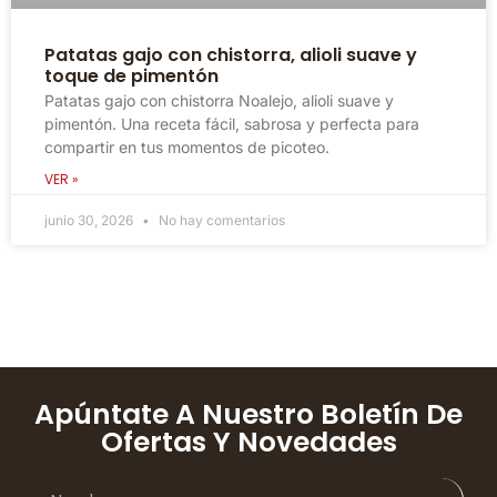
Patatas gajo con chistorra, alioli suave y
toque de pimentón
Patatas gajo con chistorra Noalejo, alioli suave y
pimentón. Una receta fácil, sabrosa y perfecta para
compartir en tus momentos de picoteo.
VER »
junio 30, 2026
No hay comentarios
Apúntate A Nuestro Boletín De
Ofertas Y Novedades