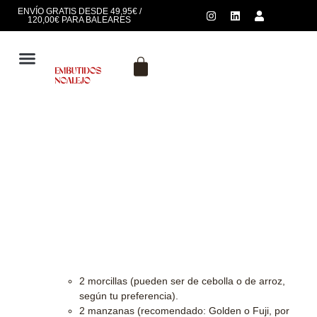
ENVÍO GRATIS DESDE 49,95€ /
120,00€ PARA BALEARES
SOBRE NOSOTROS
Ingredientes (para 4
personas):
2 morcillas (pueden ser de cebolla o de arroz,
según tu preferencia).
2 manzanas (recomendado: Golden o Fuji, por