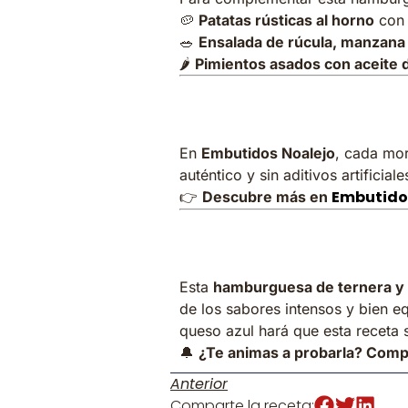
🥔
Patatas rústicas al horno
con 
🥗
Ensalada de rúcula, manzana
🌶
Pimientos asados con aceite d
¿Por qué elegi
En
Embutidos Noalejo
, cada mor
auténtico y sin aditivos artificia
Embutido
👉
Descubre más en
Conclusión
Esta
hamburguesa de ternera y m
de los sabores intensos y bien eq
queso azul hará que esta receta s
🔔
¿Te animas a probarla? Comp
Anterior
Comparte la receta: