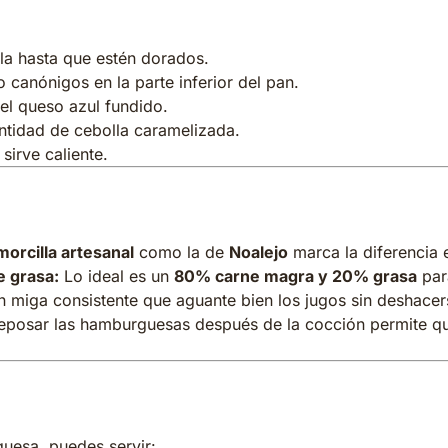
hamburguesa
lla hasta que estén dorados.
 canónigos en la parte inferior del pan.
l queso azul fundido.
tidad de cebolla caramelizada.
sirve caliente.
n resultado perfecto
morcilla artesanal
como la de
Noalejo
marca la diferencia e
e grasa:
Lo ideal es un
80% carne magra y 20% grasa
par
 miga consistente que aguante bien los jugos sin deshacer
eposar las hamburguesas después de la cocción permite que
os recomendados
uesa, puedes servir: