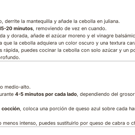
 cebolla caramelizada
 derrite la mantequilla y añade la cebolla en juliana.
15-20 minutos
, removiendo de vez en cuando.
nda y dorada, añade el azúcar moreno y el vinagre balsámi
a que la cebolla adquiera un color oscuro y una textura ca
 rápida, puedes cocinar la cebolla con solo azúcar y un p
profundo.
hamburguesas en la parrilla
ego medio-alto.
urante
4-5 minutos por cada lado
, dependiendo del grosor
 cocción
, coloca una porción de queso azul sobre cada ha
o menos intenso, puedes sustituirlo por queso de cabra o 