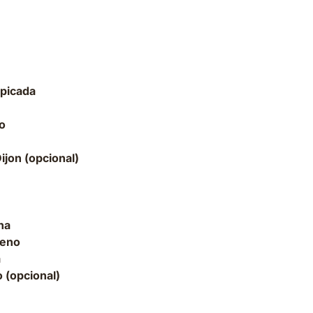
rguesas:
 picada
o
ijon (opcional)
 caramelizada:
na
reno
a
 (opcional)