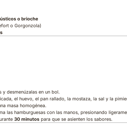
e:
sticos o brioche
fort o Gorgonzola)
os
ómo preparar la hamburgue
 mezcla de la hamburguesa
las y desmenúzalas en un bol.
cada, el huevo, el pan rallado, la mostaza, la sal y la pimie
 una masa homogénea.
rma las hamburguesas con las manos, presionando ligeram
durante
30 minutos
para que se asienten los sabores.