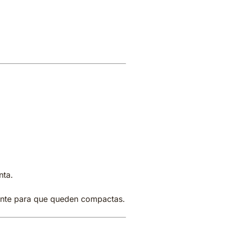
sa de ternera y
nta.
ente para que queden compactas.