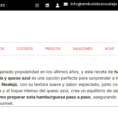
info@embutidosnoalejo
RES
OS
COCIDOS
FRESCOS
SALAZONES
AOVE
nado popularidad en los últimos años, y esta receta de
h
da y queso azul
es una opción perfecta para sorprender a t
e Noalejo
, con su textura suave y sabor especiado, junto con
 y el toque intenso del queso azul, crea un equilibrio de s
mo preparar esta hamburguesa paso a paso
, asegurando 
ourmet.
ara 4 hamburguesas