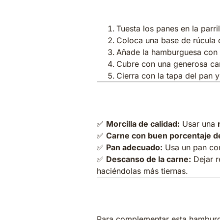
4. Montar la 
Tuesta los panes en la parri
Coloca una base de rúcula o
Añade la hamburguesa con e
Cubre con una generosa can
Cierra con la tapa del pan y 
Consejos para u
✅
Morcilla de calidad:
Usar una
✅
Carne con buen porcentaje d
✅
Pan adecuado:
Usa un pan con
✅
Descanso de la carne:
Dejar r
haciéndolas más tiernas.
Acompañamient
Para complementar esta hamburg