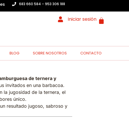
.es
683 660 584 – 953 306 188
Iniciar sesión
BLOG
SOBRE NOSOTROS
CONTACTO
amburguesa de ternera y
us invitados en una barbacoa.
 la jugosidad de la ternera, el
abores único.
un resultado jugoso, sabroso y