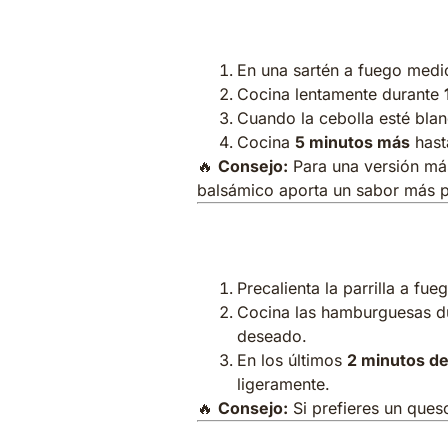
2. Preparar la
En una sartén a fuego medio,
Cocina lentamente durante
Cuando la cebolla esté bla
Cocina
5 minutos más
hast
🔥
Consejo:
Para una versión más
balsámico aporta un sabor más 
3. Cocinar las 
Precalienta la parrilla a fu
Cocina las hamburguesas d
deseado.
En los últimos
2 minutos de
ligeramente.
🔥
Consejo:
Si prefieres un ques