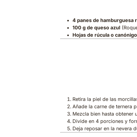
Para el montaj
4 panes de hamburguesa rú
100 g de queso azul
(Roque
Hojas de rúcula o canónig
Paso a paso: C
morcilla
1. Preparar la
Retira la piel de las morcil
Añade la carne de ternera pi
Mezcla bien hasta obtener
Divide en 4 porciones y fo
Deja reposar en la nevera 